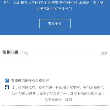
专利，从而根本上弥补了以往铅酸电池的种种不足及缺陷，真正成为
世界电池中的“王中王”！
查看更多
常见问题
/
FAQ
更多
智能模拟屏什么是模拟屏
1．何谓模拟屏。模拟屏是一种应用于配电室、变电所和变电
站中的电力设备，属于必配装置之一，其主要功能是用于防止
电力误操作。模拟