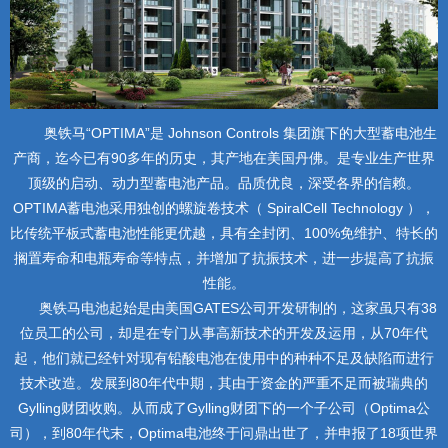
奥铁马“OPTIMA”是 Johnson Controls 集团旗下的大型蓄电池生
产商，迄今已有90多年的历史，其产地在美国丹佛。是专业生产世界
顶级的启动、动力型蓄电池产品。品质优良，深受各界的信赖。
OPTIMA蓄电池采用独创的螺旋卷技术（ SpiralCell Technology ），
比传统平板式蓄电池性能更优越，具有全封闭、100%免维护、特长的
搁置寿命和电瓶寿命等特点，并增加了抗振技术，进一步提高了抗振
性能。
奥铁马电池起始是由美国GATES公司开发研制的，这家虽只有38
位员工的公司，却是在专门从事高新技术的开发及运用，从70年代
起，他们就已经针对现有铅酸电池在使用中的种种不足及缺陷而进行
技术改造。发展到80年代中期，其由于资金的严重不足而被瑞典的
Gylling财团收购。从而成了Gylling财团下的一个子公司（Optima公
司），到80年代末，Optima电池终于问鼎出世了，并申报了18项世界