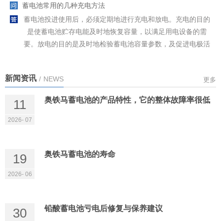
蓄电池常用的几种充电方法
蓄电池投进使用后，必须定期地进行充电和放电。充电的目的
是使蓄电池贮存电能及时地恢复容量，以满足用电设备的需
要。放电的目的是及时地检验蓄电池容量参数，及促进电极活
性物质的活化反应。蓄电池充电和放电状况的好坏，将直接影
响到蓄电池的电性能及使用寿命。目前对蓄电池充电的方法很
新闻资讯
/
NEWS
更多
多，选择科学公道的充电方法将会大大进步蓄电池的维护效
果。
奥铁马蓄电池的产品特性，它的‌整体故障率很低‌
11
2026- 07
奥铁马蓄电池的寿命
19
2026- 06
铅酸蓄电池亏电后修复与保养建议
30